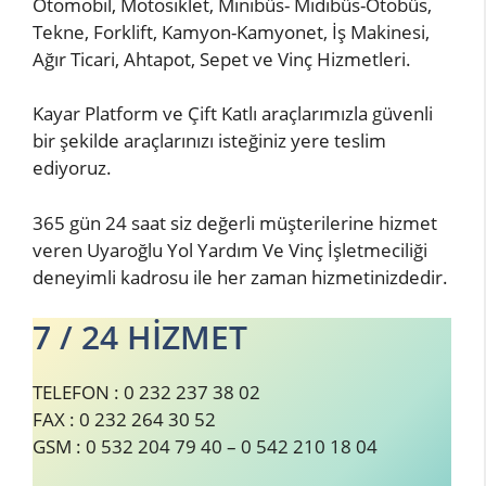
Otomobil, Motosiklet, Minibüs- Midibüs-Otobüs,
Tekne, Forklift, Kamyon-Kamyonet, İş Makinesi,
Ağır Ticari, Ahtapot, Sepet ve Vinç Hizmetleri.
Kayar Platform ve Çift Katlı araçlarımızla güvenli
bir şekilde araçlarınızı isteğiniz yere teslim
ediyoruz.
365 gün 24 saat siz değerli müşterilerine hizmet
veren Uyaroğlu Yol Yardım Ve Vinç İşletmeciliği
deneyimli kadrosu ile her zaman hizmetinizdedir.
7 / 24 HİZMET
TELEFON : 0 232 237 38 02
FAX : 0 232 264 30 52
GSM : 0 532 204 79 40 – 0 542 210 18 04